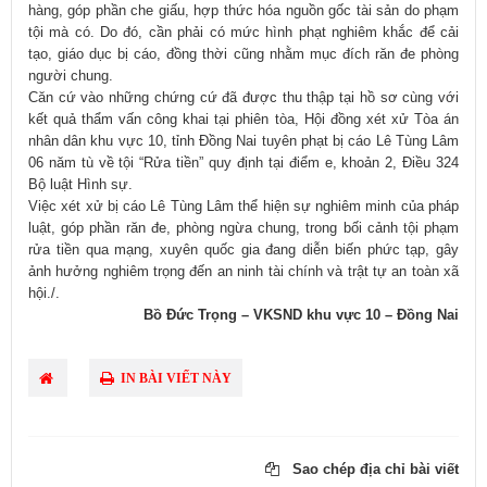
hàng, góp phần che giấu, hợp thức hóa nguồn gốc tài sản do phạm
tội mà có. Do đó, cần phải có mức hình phạt nghiêm khắc để cải
tạo, giáo dục bị cáo, đồng thời cũng nhằm mục đích răn đe phòng
người chung.
Căn cứ vào những chứng cứ đã được thu thập tại hồ sơ cùng với
kết quả thẩm vấn công khai tại phiên tòa, Hội đồng xét xử Tòa án
nhân dân khu vực 10, tỉnh Đồng Nai tuyên phạt bị cáo Lê Tùng Lâm
06 năm tù về tội “Rửa tiền” quy định tại điểm e, khoản 2, Điều 324
Bộ luật Hình sự.
Việc xét xử bị cáo Lê Tùng Lâm thể hiện sự nghiêm minh của pháp
luật, góp phần răn đe, phòng ngừa chung, trong bối cảnh tội phạm
rửa tiền qua mạng, xuyên quốc gia đang diễn biến phức tạp, gây
ảnh hưởng nghiêm trọng đến an ninh tài chính và trật tự an toàn xã
hội./.
Bồ Đức Trọng – VKSND khu vực 10 – Đồng Nai
IN BÀI VIẾT NÀY
Sao chép địa chỉ bài viết