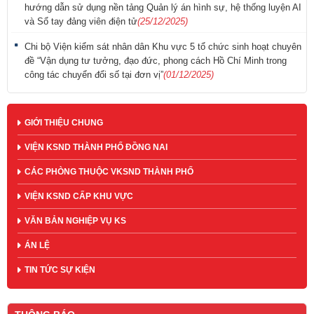
hướng dẫn sử dụng nền tảng Quản lý án hình sự, hệ thống luyện AI
và Sổ tay đảng viên điện tử
(25/12/2025)
Chi bộ Viện kiểm sát nhân dân Khu vực 5 tổ chức sinh hoạt chuyên
đề “Vận dụng tư tưởng, đạo đức, phong cách Hồ Chí Minh trong
công tác chuyển đổi số tại đơn vị”
(01/12/2025)
GIỚI THIỆU CHUNG
VIỆN KSND THÀNH PHỐ ĐỒNG NAI
CÁC PHÒNG THUỘC VKSND THÀNH PHỐ
VIỆN KSND CẤP KHU VỰC
VĂN BẢN NGHIỆP VỤ KS
ÁN LỆ
TIN TỨC SỰ KIỆN