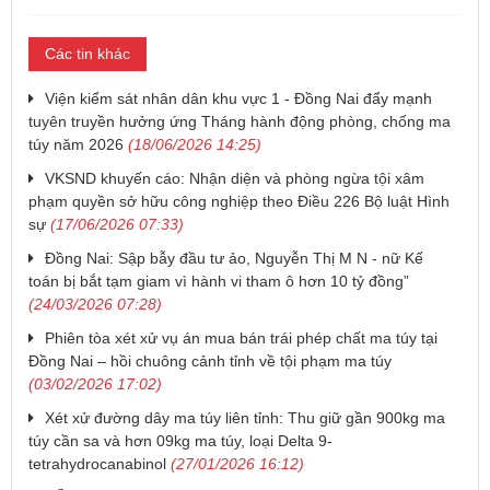
Các tin khác
Viện kiểm sát nhân dân khu vực 1 - Đồng Nai đẩy mạnh
tuyên truyền hưởng ứng Tháng hành động phòng, chống ma
túy năm 2026
(18/06/2026 14:25)
VKSND khuyến cáo: Nhận diện và phòng ngừa tội xâm
phạm quyền sở hữu công nghiệp theo Điều 226 Bộ luật Hình
sự
(17/06/2026 07:33)
Đồng Nai: Sập bẫy đầu tư ảo, Nguyễn Thị M N - nữ Kế
toán bị bắt tạm giam vì hành vi tham ô hơn 10 tỷ đồng”
(24/03/2026 07:28)
Phiên tòa xét xử vụ án mua bán trái phép chất ma túy tại
Đồng Nai – hồi chuông cảnh tỉnh về tội phạm ma túy
(03/02/2026 17:02)
Xét xử đường dây ma túy liên tỉnh: Thu giữ gần 900kg ma
túy cần sa và hơn 09kg ma túy, loại Delta 9-
tetrahydrocanabinol
(27/01/2026 16:12)