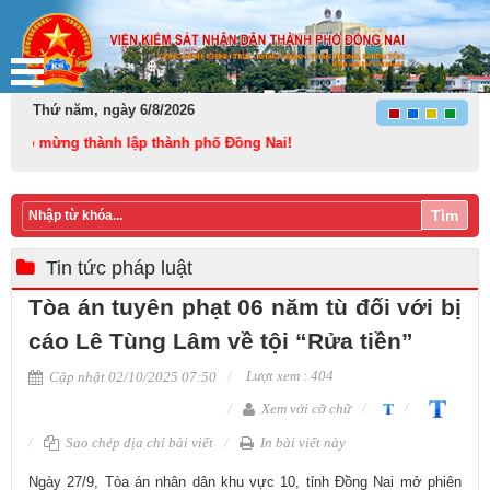
Thứ năm, ngày 6/8/2026
mừng thành lập thành phố Đồng Nai!
Tìm
Tin tức pháp luật
Tòa án tuyên phạt 06 năm tù đối với bị
cáo Lê Tùng Lâm về tội “Rửa tiền”
Lượt xem : 404
Cập nhật 02/10/2025 07:50
Xem với cỡ chữ
Sao chép địa chỉ bài viết
In bài viết này
Ngày 27/9, Tòa án nhân dân khu vực 10, tỉnh Đồng Nai mở phiên