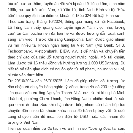
tòa xét xử sơ thẩm, tuyên án đối với bị cáo Lê Tùng Lâm, sinh năm
1995, nơi cư trú: xóm Vạn, xã Yên Từ, tỉnh Ninh Bình về tội “Rửa
tiền” theo quy định tại điểm e, khoản 2, Điều 324 Bộ luật Hình sự.
Theo cáo trạng, tháng 10/2024, thông qua mạng xã hội Facebook,
Lê Tùng Lâm thấy quảng cáo tuyển người “làm việc nhẹ, lương
cao” tại Campuchia nên đã liên hệ và được hướng dẫn xuất cảnh
sang làm việc. Trước khi sang Campuchia, Lâm được giao nhiệm
vụ mở nhiều tài khoản ngân hàng tại Việt Nam (MB Bank, SHB,
Techcombank, Vietcombank, BIDV, v.v…) để nhận và chuyển tiền
theo chỉ đạo của các đối tượng người nước ngoài. Mỗi tài khoản,
Lâm được trả 16 triệu đồng và hưởng lương 1.000 USD/tháng. Dù
biết rõ số tiền giao dịch có nguồn gốc từ tội phạm, nhưng vì vụ lợi,
bị cáo vẫn thực hiện.
Từ 20/10/2024 đến 26/01/2025, Lâm đã giúp nhóm đối tượng lừa
đảo nhận và chuyển hàng nghìn tỷ đồng, trong đó có 200 triệu đồng
liên quan đến vụ ông Nguyễn Thanh Nhã, cư trú tại khu phố Minh
Thành 4, phường Chơn Thành, tỉnh Đồng Nai bị chiếm đoạt tài sản
qua email đe dọa. Sau khi nhận được tiền, nhóm của Lâm tiếp tục
chuyển đến nhiều tài khoản khác nhau để tránh bị truy vết rồi cuối
cùng chuyển tiền để mua tiền điện tử USDT của các nhóm đối
tượng ở Việt Nam.
Hiện cơ quan điều tra đã tách vụ án hình sự “Cưỡng đoạt tài sản;