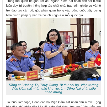
Trong mối quan hệ gắn kết đó, Ngành Kiểm sát nhân dân hai nước
luôn duy trì truyền thống hợp tác chặt chẽ, trao đổi nghiệp vụ và hỗ
trợ đào tạo cán bộ, góp phần quan trọng vào công cuộc xây dựng
Nhà nước pháp quyền xã hội chủ nghĩa ở mỗi quốc gia.
Đồng chí Hoàng Thị Thùy Giang, Bí thư chi bộ, Viện trưởng
Viện kiểm sát nhân dân khu vưc 1 – Đồng Nai phát biểu
chào mừng
Tại buổi làm việc, Đoàn cán bộ Viện kiểm sát nhân dân nước Cộng
hòa dân chủ nhân dân Lào đã nghe Đại diện lãnh đạo Viện kiểm sát