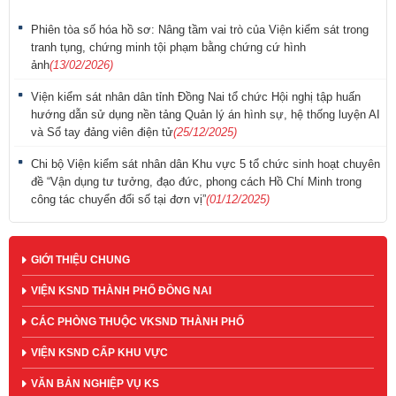
Phiên tòa số hóa hồ sơ: Nâng tầm vai trò của Viện kiểm sát trong
tranh tụng, chứng minh tội phạm bằng chứng cứ hình
ảnh
(13/02/2026)
Viện kiểm sát nhân dân tỉnh Đồng Nai tổ chức Hội nghị tập huấn
hướng dẫn sử dụng nền tảng Quản lý án hình sự, hệ thống luyện AI
và Sổ tay đảng viên điện tử
(25/12/2025)
Chi bộ Viện kiểm sát nhân dân Khu vực 5 tổ chức sinh hoạt chuyên
đề “Vận dụng tư tưởng, đạo đức, phong cách Hồ Chí Minh trong
công tác chuyển đổi số tại đơn vị”
(01/12/2025)
GIỚI THIỆU CHUNG
VIỆN KSND THÀNH PHỐ ĐỒNG NAI
CÁC PHÒNG THUỘC VKSND THÀNH PHỐ
VIỆN KSND CẤP KHU VỰC
VĂN BẢN NGHIỆP VỤ KS