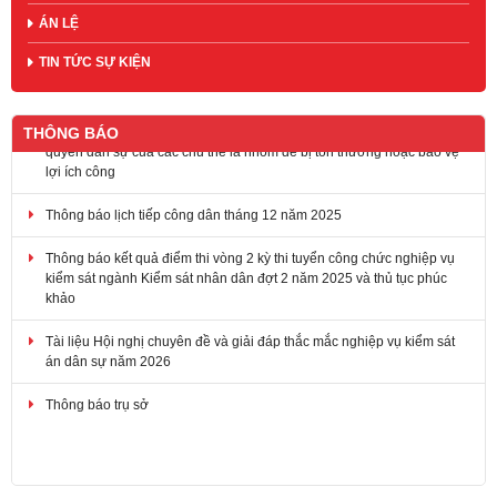
ÁN LỆ
TIN TỨC SỰ KIỆN
THÔNG BÁO
Thông báo lịch tiếp công dân tháng 12 năm 2025
Thông báo kết quả điểm thi vòng 2 kỳ thi tuyển công chức nghiệp vụ
kiểm sát ngành Kiểm sát nhân dân đợt 2 năm 2025 và thủ tục phúc
khảo
Tài liệu Hội nghị chuyên đề và giải đáp thắc mắc nghiệp vụ kiểm sát
án dân sự năm 2026
Thông báo trụ sở
Thí điểm VIện kiểm sát nhân dân khởi kiện vụ án dân sự để bảo vệ
quyền dân sự của các chủ thể là nhóm để bị tổn thương hoặc bảo vệ
lợi ích công