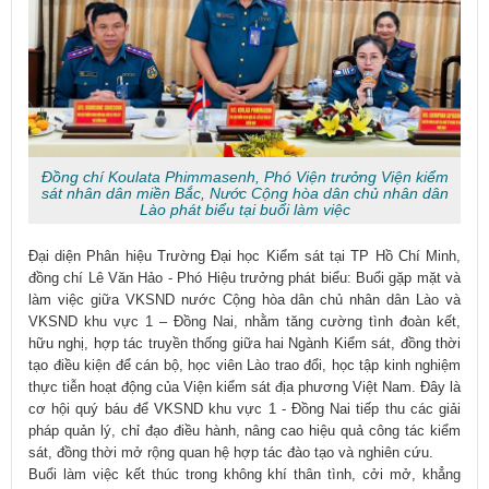
Đồng chí Koulata Phimmasenh, Phó Viện trưởng Viện kiểm
sát nhân dân miền Bắc, Nước Cộng hòa dân chủ nhân dân
Lào phát biểu tại buổi làm việc
Đại diện Phân hiệu Trường Đại học Kiểm sát tại TP Hồ Chí Minh,
đồng chí Lê Văn Hảo - Phó Hiệu trưởng phát biểu: Buổi gặp mặt và
làm việc giữa VKSND nước Cộng hòa dân chủ nhân dân Lào và
VKSND khu vực 1 – Đồng Nai, nhằm tăng cường tình đoàn kết,
hữu nghị, hợp tác truyền thống giữa hai Ngành Kiểm sát, đồng thời
tạo điều kiện để cán bộ, học viên Lào trao đổi, học tập kinh nghiệm
thực tiễn hoạt động của Viện kiểm sát địa phương Việt Nam. Đây là
cơ hội quý báu để VKSND khu vực 1 - Đồng Nai tiếp thu các giải
pháp quản lý, chỉ đạo điều hành, nâng cao hiệu quả công tác kiểm
sát, đồng thời mở rộng quan hệ hợp tác đào tạo và nghiên cứu.
Buổi làm việc kết thúc trong không khí thân tình, cởi mở, khẳng