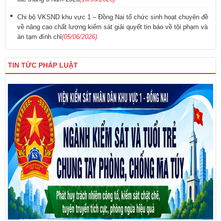
Chi bộ VKSND khu vực 1 – Đồng Nai tổ chức sinh hoạt chuyên đề
về nâng cao chất lượng kiểm sát giải quyết tin báo về tội phạm và
án tạm đình chỉ
(05/06/2026)
TIN TỨC PHÁP LUẬT