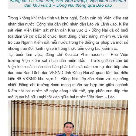
Đồng chí Lê Tuấn Anh, Phó Viện trưởng, Viện kiểm sát nhân
dân khu vực 1 – Đồng Nai thông qua Báo cáo
Trong không khí thân tình và hữu nghị, Đoàn cán bộ Viện kiểm sát
nhân dân nước Cộng hòa dân chủ nhân dân Lào và Lãnh đạo, Kiểm
sát viên Viện kiểm sát nhân dân Khu vực 1 - Đồng Nai đã có buổi
tọa đàm về cơ cấu tổ chức, hoạt động, chức năng, nhiệm vụ và vai
trò của Ngành Kiểm sát mỗi nước trong hệ thống tư pháp và một số
những trao đổi, kinh nghiệm trong thực tiễn công tác kiểm sát.
Tại buổi làm việc, đồng chí Koulata Phimmasenh – Phó Viện
trưởng Viện kiểm sát nhân dân miền Bắc - Trưởng đoàn cán bộ
Viện kiểm sát nhân dân Lào phát biểu và cảm ơn sự đón tiếp chu
đáo của Ban Lãnh đạo VKSND tỉnh Đồng Nai đã quan tâm tạo điều
kiện để VKSND khu vực 1 - Đồng Nai tiếp đón đoàn với sự nồng
nhiệt. Đồng chí trưởng đoàn mong muốn sự hợp tác giữa nghành
Kiểm sát hai nước sẽ ngày càng chặt chẽ, góp phần vun đắp cho
mối quan hệ hữu nghị tốt đẹp giữa hai nước Việt Nam – Lào.