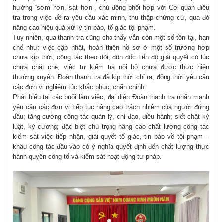
hướng “sớm hơn, sát hơn”, chủ động phối hợp với Cơ quan điều
tra trong việc đề ra yêu cầu xác minh, thu thập chứng cứ, qua đó
nâng cao hiệu quả xử lý tin báo, tố giác tội phạm.
Tuy nhiên, qua thanh tra cũng cho thấy vẫn còn một số tồn tại, hạn
chế như: việc cập nhật, hoàn thiện hồ sơ ở một số trường hợp
chưa kịp thời; công tác theo dõi, đôn đốc tiến độ giải quyết có lúc
chưa chặt chẽ; việc tự kiểm tra nội bộ chưa được thực hiện
thường xuyên. Đoàn thanh tra đã kịp thời chỉ ra, đồng thời yêu cầu
các đơn vị nghiêm túc khắc phục, chấn chỉnh.
Phát biểu tại các buổi làm việc, đại diện Đoàn thanh tra nhấn mạnh
yêu cầu các đơn vị tiếp tục nâng cao trách nhiệm của người đứng
đầu; tăng cường công tác quản lý, chỉ đạo, điều hành; siết chặt kỷ
luật, kỷ cương; đặc biệt chú trọng nâng cao chất lượng công tác
kiểm sát việc tiếp nhận, giải quyết tố giác, tin báo về tội phạm –
khâu công tác đầu vào có ý nghĩa quyết định đến chất lượng thực
hành quyền công tố và kiểm sát hoạt động tư pháp.