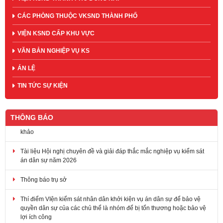
CÁC PHÒNG THUỘC VKSND THÀNH PHỐ
VIỆN KSND CẤP KHU VỰC
VĂN BẢN NGHIỆP VỤ KS
ÁN LỆ
TIN TỨC SỰ KIỆN
THÔNG BÁO
Tài liệu Hội nghị chuyên đề và giải đáp thắc mắc nghiệp vụ kiểm sát
án dân sự năm 2026
Thông báo trụ sở
Thí điểm VIện kiểm sát nhân dân khởi kiện vụ án dân sự để bảo vệ
quyền dân sự của các chủ thể là nhóm để bị tổn thương hoặc bảo vệ
lợi ích công
Thông báo lịch tiếp công dân tháng 12 năm 2025