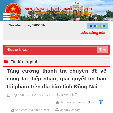
Chủ nhật, ngày 9/8/2026
Chào mừng thành lập thành
Tìm
Tin tức ngành
Tăng cường thanh tra chuyên đề về
công tác tiếp nhận, giải quyết tin báo
tội phạm trên địa bàn tỉnh Đồng Nai
Lượt xem : 117
Cập nhật 24/04/2026 17:03
Xem với cỡ chữ
Sao chép địa chỉ bài viết
In bài viết này