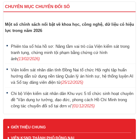
CHUYÊN MỤC CHUYỂN ĐỔI SỐ
Một số chính sách nổi bật về khoa học, công nghệ, dữ liệu có hiệu
lực trong năm 2026
Phiên tòa số hóa hồ sơ: Nâng tầm vai trò của Viện kiểm sát trong
tranh tụng, chứng minh tội phạm bằng chứng cứ hình
ảnh
(13/02/2026)
Viện kiểm sát nhân dân tỉnh Đồng Nai tổ chức Hội nghị tập huấn
hướng dẫn sử dụng nền tảng Quản lý án hình sự, hệ thống luyện AI
và Sổ tay đảng viên điện tử
(25/12/2025)
Chi bộ Viện kiểm sát nhân dân Khu vực 5 tổ chức sinh hoạt chuyên
đề “Vận dụng tư tưởng, đạo đức, phong cách Hồ Chí Minh trong
công tác chuyển đổi số tại đơn vị”
(01/12/2025)
GIỚI THIỆU CHUNG
VIỆN KSND THÀNH PHỐ ĐỒNG NAI