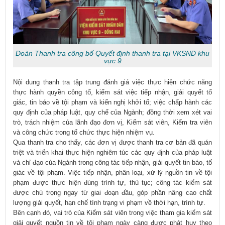
Đoàn Thanh tra công bố Quyết định thanh tra tại VKSND khu
vực 9
Nội dung thanh tra tập trung đánh giá việc thực hiện chức năng
thực hành quyền công tố, kiểm sát việc tiếp nhận, giải quyết tố
giác, tin báo về tội phạm và kiến nghị khởi tố; việc chấp hành các
quy định của pháp luật, quy chế của Ngành; đồng thời xem xét vai
trò, trách nhiệm của lãnh đạo đơn vị, Kiểm sát viên, Kiểm tra viên
và công chức trong tổ chức thực hiện nhiệm vụ.
Qua thanh tra cho thấy, các đơn vị được thanh tra cơ bản đã quán
triệt và triển khai thực hiện nghiêm túc các quy định của pháp luật
và chỉ đạo của Ngành trong công tác tiếp nhận, giải quyết tin báo, tố
giác về tội phạm. Việc tiếp nhận, phân loại, xử lý nguồn tin về tội
phạm được thực hiện đúng trình tự, thủ tục; công tác kiểm sát
được chú trọng ngay từ giai đoạn đầu, góp phần nâng cao chất
lượng giải quyết, hạn chế tình trạng vi phạm về thời hạn, trình tự.
Bên cạnh đó, vai trò của Kiểm sát viên trong việc tham gia kiểm sát
giải quyết nguồn tin về tội phạm ngày càng được phát huy theo