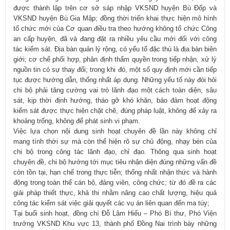
được thành lập trên cơ sở sáp nhập VKSND huyện Bù Đốp và
VKSND huyện Bù Gia Mập; đồng thời triển khai thực hiện mô hình
tổ chức mới của Cơ quan điều tra theo hướng không tổ chức Công
an cấp huyện, đã và đang đặt ra nhiều yêu cầu mới đối với công
tác kiểm sát. Địa bàn quản lý rộng, có yếu tố đặc thù là địa bàn biên
giới; cơ chế phối hợp, phân định thẩm quyền trong tiếp nhận, xử lý
nguồn tin có sự thay đổi; trong khi đó, một số quy định mới cần tiếp
tục được hướng dẫn, thống nhất áp dụng. Những yếu tố này đòi hỏi
chi bộ phải tăng cường vai trò lãnh đạo một cách toàn diện, sâu
sát, kịp thời định hướng, tháo gỡ khó khăn, bảo đảm hoạt động
kiểm sát được thực hiện chặt chẽ, đúng pháp luật, không để xảy ra
khoảng trống, không để phát sinh vi phạm.
Việc lựa chọn nội dung sinh hoạt chuyên đề lần này không chỉ
mang tính thời sự mà còn thể hiện rõ sự chủ động, nhạy bén của
chi bộ trong công tác lãnh đạo, chỉ đạo. Thông qua sinh hoạt
chuyên đề, chi bộ hướng tới mục tiêu nhận diện đúng những vấn đề
còn tồn tại, hạn chế trong thực tiễn; thống nhất nhận thức và hành
động trong toàn thể cán bộ, đảng viên, công chức; từ đó đề ra các
giải pháp thiết thực, khả thi nhằm nâng cao chất lượng, hiệu quả
công tác kiểm sát việc giải quyết các vụ án liên quan đến ma túy;
Tại buổi sinh hoạt, đồng chí Đỗ Lâm Hiếu – Phó Bí thư, Phó Viện
trưởng VKSND Khu vực 13, thành phố Đồng Nai trình bày những