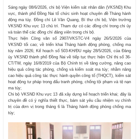
Sáng ngày 08/6/2026, chi bộ Viện kiểm sát nhân dân (VKSND) Khu
vực, thành phố Đồng Nai tổ chức sinh hoạt chuyên đề Tháng hành
động ma túy. Đồng chí Lê Văn Quang, Bí thư chi bộ, Viện trưởng
VKSND Khu vực 13 chủ trì. Tham dự có các đồng chí trong chi ủy
và toàn thể các đồng chí đảng viên trong chi bộ.
Thực hiện Công văn số 2907/VKSTC-V4 ngày 26/5/2026 của
VKSND tối cao; về triển khai Tháng hành động phòng, chống ma
túy năm 2026; Kế hoạch số 503-KH/ĐU ngày 28/5/2026, của Đảng
ủy VKSND thành phố Đồng Nai về tiếp tục thực hiện Chỉ thị số 36-
CT/TW, ngày 16/8/2019 của Bộ Chính trị về tăng cường, nâng cao
hiệu quả công tác phòng, chống và kiểm soát ma túy; nhằm nâng
cao hiệu quả công tác thực hành quyền công tố (THQCT), kiểm sát
hoạt động tư pháp trong đấu tranh phòng, chống tội phạm và tệ nạn
ma túy;
Chi bộ VKSND Khu vực 13 đã xây dựng kế hoạch triển khai; đây là
chuyên đề có ý nghĩa thiết thực, bám sát yêu cầu nhiệm vụ chính
trị của đơn vị trong tháng 6 là Tháng hành động phòng chống ma
túy;