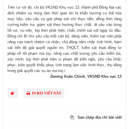
Trên cơ sở đó, chi bộ VKSND Khu vực 13, thành phố Đồng Nai xác
định nhiệm vụ trọng tâm thời gian tới là khẩn trương cụ thể hóa
mục tiêu, yêu cầu và giải pháp sát với thực tiễn; đồng thời tăng
cường kiểm tra, giám sát theo hướng thực chất, đi sâu vào từng
hồ sơ, vụ việc, kịp thời phát hiện, chấn chỉnh sai sót ngay từ đầu.
Đồng chí Bí thư yêu cầu mỗi cán bộ, đảng viên, Kiểm sát viên phải
nâng cao trách nhiệm cá nhân, chủ động nắm chắc tình hình, bám
sát tiến độ giải quyết nguồn tin, THQCT, kiểm sát hoạt động tư
pháp về tội phạm ma túy, nâng cao chất lượng yêu cầu kiểm tra,
xác minh; kịp thời phát hiện vi phạm để kiến nghị, yêu cầu khắc
phục; kiên quyết khắc phục tình trạng làm việc hình thức, thụ động
trong giải quyết các vụ án ma túy./.
Dương Xuân Chính, VKSND Khu vực 13
IN BÀI VIẾT NÀY
Sao chép địa chỉ bài viết