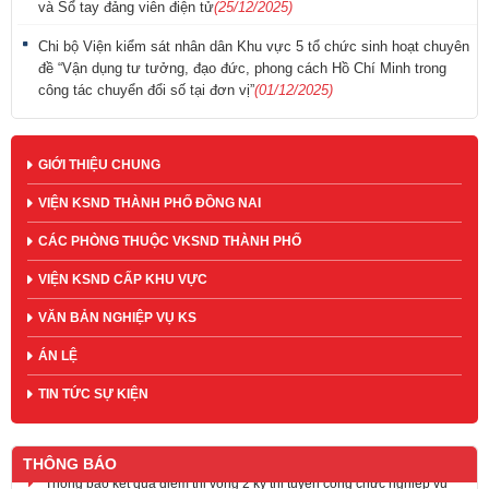
và Sổ tay đảng viên điện tử
(25/12/2025)
Chi bộ Viện kiểm sát nhân dân Khu vực 5 tổ chức sinh hoạt chuyên
đề “Vận dụng tư tưởng, đạo đức, phong cách Hồ Chí Minh trong
công tác chuyển đổi số tại đơn vị”
(01/12/2025)
GIỚI THIỆU CHUNG
VIỆN KSND THÀNH PHỐ ĐỒNG NAI
CÁC PHÒNG THUỘC VKSND THÀNH PHỐ
VIỆN KSND CẤP KHU VỰC
VĂN BẢN NGHIỆP VỤ KS
ÁN LỆ
TIN TỨC SỰ KIỆN
Thông báo kết quả điểm thi vòng 2 kỳ thi tuyển công chức nghiệp vụ
THÔNG BÁO
kiểm sát ngành Kiểm sát nhân dân đợt 2 năm 2025 và thủ tục phúc