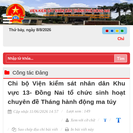
Thứ bảy, ngày 8/8/2026
Chào mừng thành
Tìm
Công tác Đảng
Chi bộ Viện kiểm sát nhân dân Khu
vực 13- Đồng Nai tổ chức sinh hoạt
chuyên đề Tháng hành động ma túy
Lượt xem : 149
Cập nhật 11/06/2026 14:57
Xem với cỡ chữ
Sao chép địa chỉ bài viết
In bài viết này