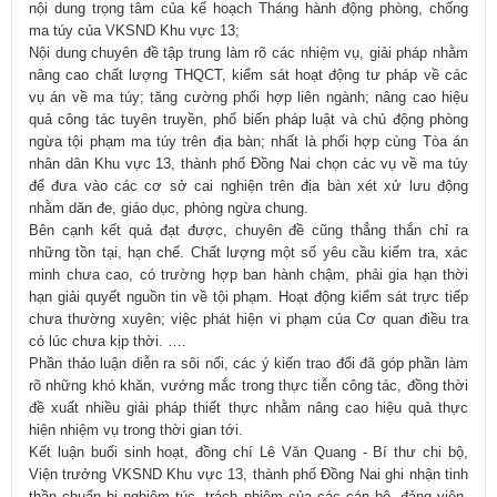
nội dung trọng tâm của kế hoạch Tháng hành động phòng, chống
ma túy của VKSND Khu vực 13;
Nội dung chuyên đề tập trung làm rõ các nhiệm vụ, giải pháp nhằm
nâng cao chất lượng THQCT, kiểm sát hoạt động tư pháp về các
vụ án về ma túy; tăng cường phối hợp liên ngành; nâng cao hiệu
quả công tác tuyên truyền, phổ biến pháp luật và chủ động phòng
ngừa tội phạm ma túy trên địa bàn; nhất là phối hợp cùng Tòa án
nhân dân Khu vực 13, thành phố Đồng Nai chọn các vụ về ma túy
để đưa vào các cơ sở cai nghiện trên địa bàn xét xử lưu động
nhằm dăn đe, giáo dục, phòng ngừa chung.
Bên cạnh kết quả đạt được, chuyên đề cũng thẳng thắn chỉ ra
những tồn tại, hạn chế. Chất lượng một số yêu cầu kiểm tra, xác
minh chưa cao, có trường hợp ban hành chậm, phải gia hạn thời
hạn giải quyết nguồn tin về tội phạm. Hoạt động kiểm sát trực tiếp
chưa thường xuyên; việc phát hiện vi phạm của Cơ quan điều tra
có lúc chưa kịp thời. ….
Phần thảo luận diễn ra sôi nổi, các ý kiến trao đổi đã góp phần làm
rõ những khó khăn, vướng mắc trong thực tiễn công tác, đồng thời
đề xuất nhiều giải pháp thiết thực nhằm nâng cao hiệu quả thực
hiện nhiệm vụ trong thời gian tới.
Kết luận buổi sinh hoạt, đồng chí Lê Văn Quang - Bí thư chi bộ,
Viện trưởng VKSND Khu vực 13, thành phố Đồng Nai ghi nhận tinh
thần chuẩn bị nghiêm túc, trách nhiệm của các cán bộ, đảng viên,