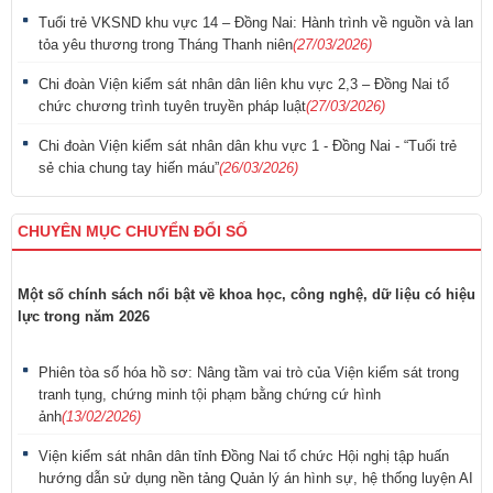
Tuổi trẻ VKSND khu vực 14 – Đồng Nai: Hành trình về nguồn và lan
tỏa yêu thương trong Tháng Thanh niên
(27/03/2026)
Chi đoàn Viện kiểm sát nhân dân liên khu vực 2,3 – Đồng Nai tổ
chức chương trình tuyên truyền pháp luật
(27/03/2026)
Chi đoàn Viện kiểm sát nhân dân khu vực 1 - Đồng Nai - “Tuổi trẻ
sẻ chia chung tay hiến máu”
(26/03/2026)
CHUYÊN MỤC CHUYỂN ĐỔI SỐ
Một số chính sách nổi bật về khoa học, công nghệ, dữ liệu có hiệu
lực trong năm 2026
Phiên tòa số hóa hồ sơ: Nâng tầm vai trò của Viện kiểm sát trong
tranh tụng, chứng minh tội phạm bằng chứng cứ hình
ảnh
(13/02/2026)
Viện kiểm sát nhân dân tỉnh Đồng Nai tổ chức Hội nghị tập huấn
hướng dẫn sử dụng nền tảng Quản lý án hình sự, hệ thống luyện AI