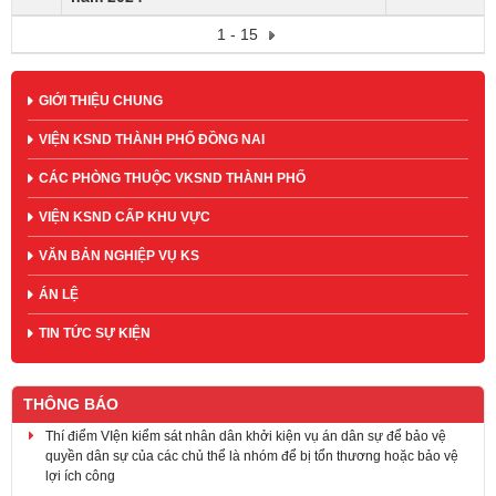
1 - 15
GIỚI THIỆU CHUNG
VIỆN KSND THÀNH PHỐ ĐỒNG NAI
CÁC PHÒNG THUỘC VKSND THÀNH PHỐ
VIỆN KSND CẤP KHU VỰC
VĂN BẢN NGHIỆP VỤ KS
ÁN LỆ
TIN TỨC SỰ KIỆN
THÔNG BÁO
Thí điểm VIện kiểm sát nhân dân khởi kiện vụ án dân sự để bảo vệ
quyền dân sự của các chủ thể là nhóm để bị tổn thương hoặc bảo vệ
lợi ích công