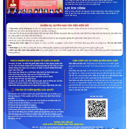
Xem thêm
LIÊN KẾT WEBISTE
THĂM DÒ Ý KIẾN
Đánh giá về trang thông tin điện tử Viện Kiểm sát nhân dân
thành phố Đồng Nai
Rất tốt
Tốt
Ý kiến khác