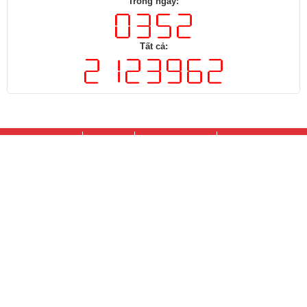
Thành phố Đồng Nai (Trụ sở chính)
Số 412 đường Huỳnh Văn Nghệ, phường Trấn Biên,
Thành
phố
​ Đồng Nai (Cơ sở 2)
Điện thoại:
0251.8820.275
- Fax:
02513.825376​ - Email:
tk_dongnai@vks.gov.vn
Đã kết nối EMC