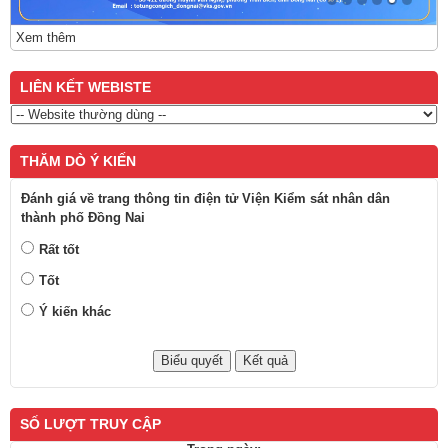
SỐ LƯỢT TRUY CẬP
Trong ngày:
Tất cả:
Trang chủ
Liên hệ
Cấu trúc trang
Đăng nhập
TRANG THÔNG TIN ĐIỆN TỬ VIỆN KIỂM SÁT
NHÂN DÂN THÀNH PHỐ ĐỒNG NAI
Chịu trách nhiệm nội dung: Đồng chí Ngô Hữu Nghĩa - Phó
Viện trưởng VKSND thành phố
Địa chỉ: Số
1/6K đường Nguyễn Ái Quốc, phường Trấn Biên,