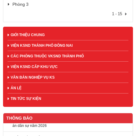
Phòng 3
1 - 15
GIỚI THIỆU CHUNG
VIỆN KSND THÀNH PHỐ ĐỒNG NAI
CÁC PHÒNG THUỘC VKSND THÀNH PHỐ
VIỆN KSND CẤP KHU VỰC
VĂN BẢN NGHIỆP VỤ KS
ÁN LỆ
TIN TỨC SỰ KIỆN
THÔNG BÁO
Thông báo trụ sở