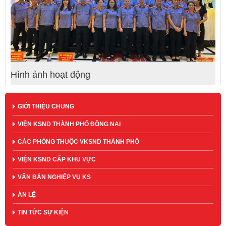
Hình ảnh hoạt động
GIỚI THIỆU CHUNG
VIỆN KSND THÀNH PHỐ ĐỒNG NAI
CÁC PHÒNG THUỘC VKSND THÀNH PHỐ
VIỆN KSND CẤP KHU VỰC
VĂN BẢN NGHIỆP VỤ KS
ÁN LỆ
TIN TỨC SỰ KIỆN